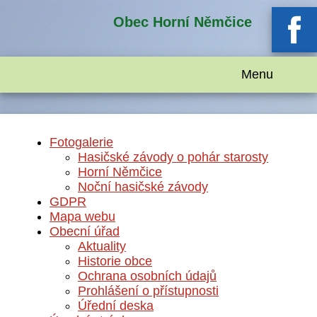
Obec Horní Němčice
Menu
Fotogalerie
Hasičské závody o pohár starosty
Horní Němčice
Noční hasičské závody
GDPR
Mapa webu
Obecní úřad
Aktuality
Historie obce
Ochrana osobních údajů
Prohlášení o přístupnosti
Úřední deska