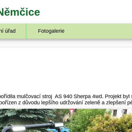
Němčice
í úřad
Fotogalerie
ořídila mulčovací stroj AS 940 Sherpa 4wd. Projekt byl 
l pořízen z důvodu lepšího udržování zeleně a zlepšení p