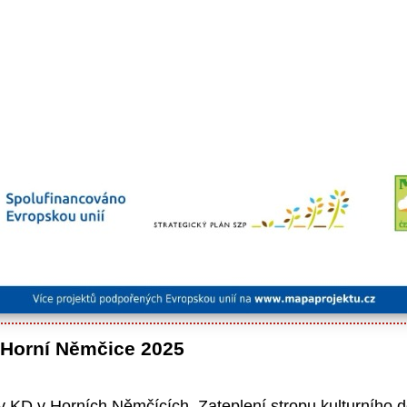
 Horní Němčice 2025
u v KD v Horních Němčících. Zateplení stropu kulturního