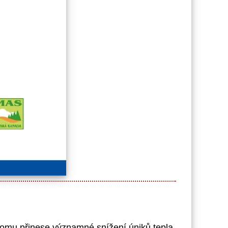
 domu přinese významné snížení úniků tepla