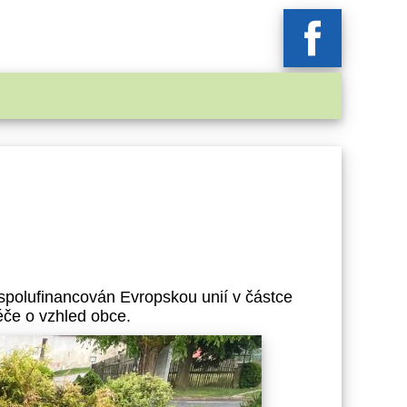
spolufinancován Evropskou unií v částce
éče o vzhled obce.