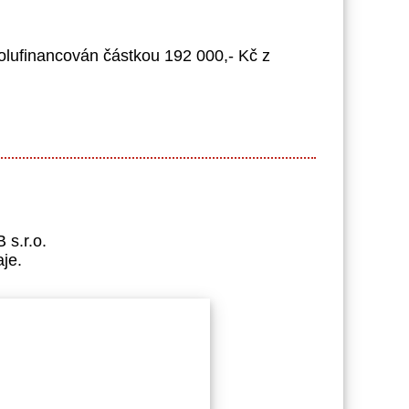
polufinancován částkou 192 000,- Kč z
 s.r.o.
je.